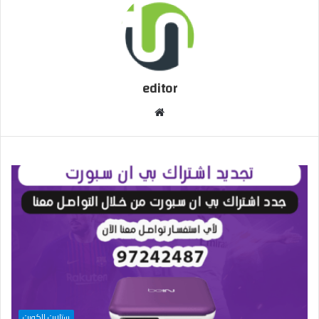
editor
م
و
ق
ع
ا
ل
و
ي
ب
ستلايت الكويت