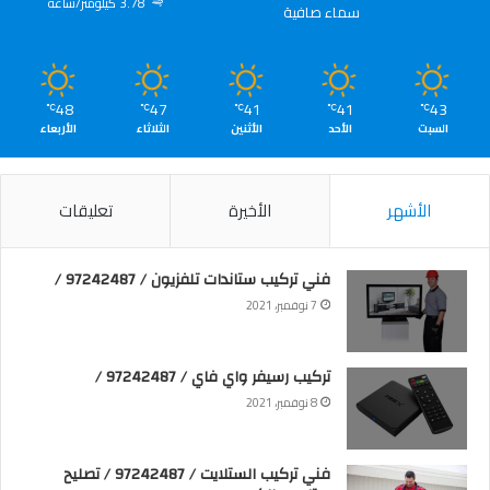
3.78 كيلومتر/ساعة
سماء صافية
48
47
41
41
43
℃
℃
℃
℃
℃
السبت
الأحد
الأثنين
الثلاثاء
الأربعاء
الأشهر
الأخيرة
تعليقات
فني تركيب ستاندات تلفزيون / 97242487 /
7 نوفمبر، 2021
تركيب رسيفر واي فاي / 97242487 /
8 نوفمبر، 2021
فني تركيب الستلايت / 97242487 / تصليح