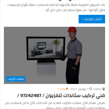
باتت السوق الكويتية مليئة بالأجهزه الخاصة بالستلايت مليئة بأنواع الرسيفرات
بكول أنواعها ، من بينها رسيفر من دون دش أو…
أكمل القراءة »
ستلايت الكويت
editor
7 نوفمبر، 2021
1٬155
فني تركيب ستاندات تلفزيون / 97242487 /
يعرض عليكم فني ستلايت الكويت العديد من الخدمات التي تخص الستلايت من
صيانة و تركيب. أهمها خدمة فني تركيب ستناد…