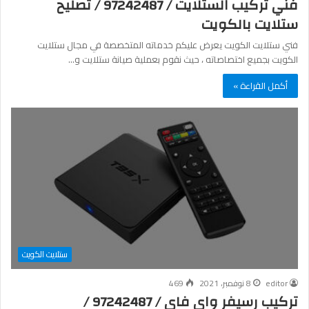
فني تركيب الستلايت / 97242487 / تصليح
ستلايت بالكويت
فني ستلايت الكويت يعرض عليكم خدماته المتخصصة في مجال ستلايت
الكويت بجميع اختصاصاته ، حيث نقوم بعملية صيانة ستلايت و…
أكمل القراءة »
ستلايت الكويت
editor
8 نوفمبر، 2021
469
تركيب رسيفر واي فاي / 97242487 /