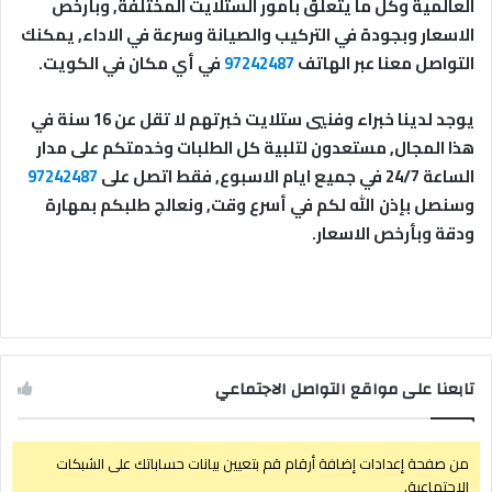
العالمية وكل ما يتعلق بأمور الستلايت المختلفة, وبأرخص
الاسعار وبجودة في التركيب والصيانة وسرعة في الاداء, يمكنك
التواصل معنا عبر الهاتف
97242487
في أي مكان في الكويت.
يوجد لدينا خبراء وفنيي ستلايت خبرتهم لا تقل عن 16 سنة في
هذا المجال, مستعدون لتلبية كل الطلبات وخدمتكم على مدار
الساعة 24/7 في جميع ايام الاسبوع, فقط اتصل على
97242487
وسنصل بإذن الله لكم في أسرع وقت, ونعالج طلبكم بمهارة
ودقة وبأرخص الاسعار.
تابعنا على مواقع التواصل الاجتماعي
من صفحة إعدادات إضافة أرقام قم بتعيين بيانات حساباتك على الشبكات
الإجتماعية.