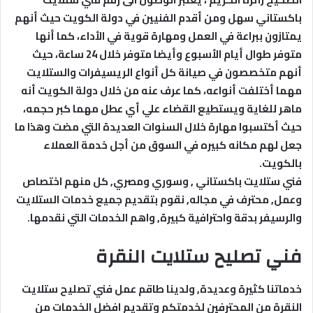
باكستاني سهل ومن أقدم الفنيين في دولة الكويت حيث أنهم
يمتازون ببراعة في العمل ومهارة قوية في الأداء، كما أنها
متوفر طوال أيام الأسبوع وأيضا متوفر خلال 24 ساعة، حيث
أنهم متخصصون في صيانة كل أنواع الريسيفرات والستلايت
مهما أختلفت أنواعه، كما عرف عنه من خلال دولة الكويت أنه
ماهر للغاية ويستطيع القضاء علي أي عطل مهما كبر حجمه،
حيث أكتسبوا مهارة خلال السنوات العديدة التي مضت وهذا ما
جعل لهم مكانه كبيره في السوق من أجل خدمة العملاء
بالكويت.
فني ستلايت باكستاني , وسوري ومصري, كل منهم اختصاص
وعمل, محترف في مجاله, نقوم بتقديم جميع خدمات الستلايت
والرسيفر بدقة واحترافية كبيرة, واهم الخدمات التي نقدمها.
فني تصليح ستلايت النقرة
خدماتنا كثيرة وعديدة, ولدينا طاقم عمل فني تصليح ستلايت
النقرة من المحترفين لخدمتكم وتقديم افضل الخدمات من