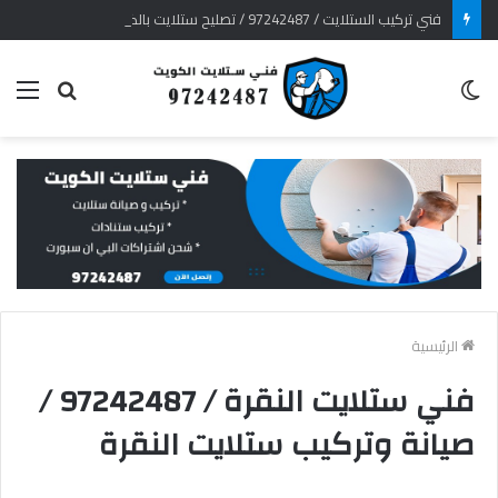
فني تركيب الستلايت / 97242487 / تصليح ستلايت بالكويت
الوضع
بحث
الق
المظلم
عن
الرئيسية
فني ستلايت النقرة / 97242487 /
صيانة وتركيب ستلايت النقرة