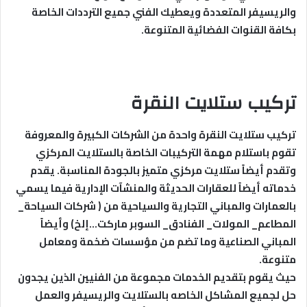
والريسيفر المتعددة ويعطيك الفني جميع الترددات الخاصة
بكافة القنوات الفضائية المتنوعة.
تركيب ستلايت النقرة
تركيب ستلايت النقرة واحدة من الشركات الكبيرة والمعروفة
تقوم باستلام مهمة التركيبات الخاصة بالستلايت المركزي
وتقدم أيضاً ستلايت مركزي متميز بالجودة المناسبة.
يقدم
خدماته أيضاً للعقارات الحديثة والمنشآت الإدارية فيما يسمي
بالعمارات والمباني التجارية والسياحية من ( شركات السياحة_
المطاعم_ المولات_ الفنادق_ السوبر ماركت…إلخ) وأيضاً
المباني الصناعية وما تضم من مؤسسات ضخمة ومعامل
متنوعة.
حيث يقوم بتقديم الخدمات مجموعة من الفنيين الذين يجدون
حل لجميع المشاكل الخاصه بالستلايت والريسيفر والعمل