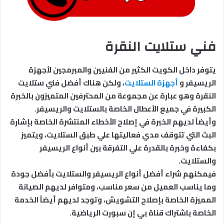
فني ستلايت النقرة
يتوفر داخل الكويت الكثير من الفنيين والمبرمجين لأجهزة
الريسيفر و
أجهزة الستلايت
، ولكن هناك أفضل فني ستلايت
النقرة وهو عبارة عن مجموعة من المحترفين المتميزون بالخبرة
الكبيرة في جميع الأعطال الخاصة بالستلايت والريسيفر.
وأيضاً لديهم الخبرة في إصلاح الأخطاء المنتشرة الخاصة بإشارة
البث التي تتوقف مدي فعاليتها علي طبق الستلايت، ويتميز
بكفاءة وخبرة بالقدرة علي التفرقة بين أنواع الريسيفر
والستلايت.
فيمكنهم شراء أفضل أنواع الريسيفر والستلايت بأفضل جودة
وما يناسب العميل من سعر مناسب، ومتوافر لديهم الصيانة
المميزة الخاصة بإصلاح التشويش، وتوجد لديهم أيضاً الخدمة
الخاصة باشتراك قناة بي إن سبورت الرياضية.