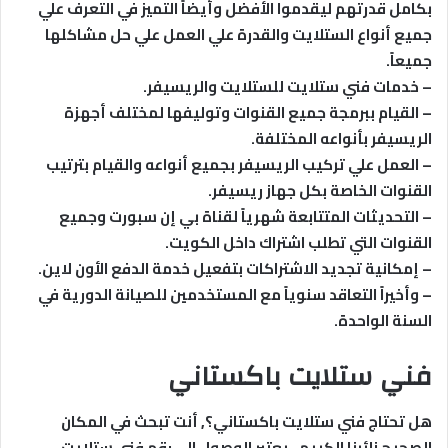
بكامل قدرتهم ليقدموا الأفضل وأيضاً التميز في التعرف علي
جميع أنواع الستلايت والقدرة علي العمل علي حل مشاكلها
جميعاً.
– خدمات فني ستلايت للستلايت والريسيفر.
– القيام ببرمجة جميع القنوات وتوليفها لمختلف أجهزة
الريسيفر بأنواعه المختلفة.
– العمل علي تركيب الريسيفر بجميع أنواعه والقيام بترتيب
القنوات الخاصة بكل جهاز ريسيفر.
– التحديثات المتتابعة شهرياً لقناة بي إن سبورت وجميع
القنوات التي تطلب اشتراك داخل الكويت.
– إمكانية تجديد الاشتراكات بتفعيل خدمة الدفع الأون لاين.
– وأخيراً التعاقد سنوياً مع المستخدمين للصيانة الدورية في
السنة الواحدة.
فني ستلايت باكستاني
هل تحتاج فني ستلايت باكستاني؟, أنت تبحث في المكان
الصحيح زائرنا الكريم ، يعتبر الوصول الى رقم فني ستلايت