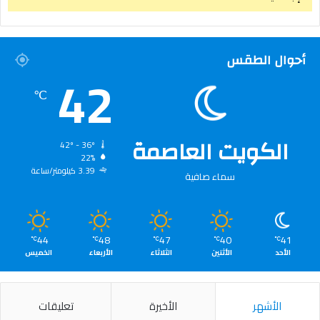
أحوال الطقس
42
℃
الكويت العاصمة
42º - 36º
22%
3.39 كيلومتر/ساعة
سماء صافية
44
48
47
40
41
℃
℃
℃
℃
℃
الأحد
الأثنين
الثلاثاء
الأربعاء
الخميس
الأشهر
الأخيرة
تعليقات