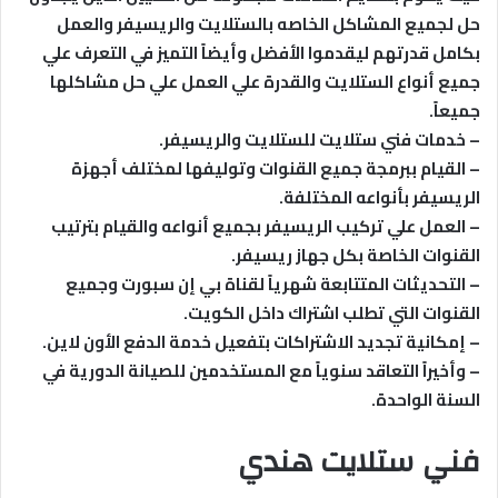
حل لجميع المشاكل الخاصه بالستلايت والريسيفر والعمل
بكامل قدرتهم ليقدموا الأفضل وأيضاً التميز في التعرف علي
جميع أنواع الستلايت والقدرة علي العمل علي حل مشاكلها
جميعاً.
– خدمات فني ستلايت للستلايت والريسيفر.
– القيام ببرمجة جميع القنوات وتوليفها لمختلف أجهزة
الريسيفر بأنواعه المختلفة.
– العمل علي تركيب الريسيفر بجميع أنواعه والقيام بترتيب
القنوات الخاصة بكل جهاز ريسيفر.
– التحديثات المتتابعة شهرياً لقناة بي إن سبورت وجميع
القنوات التي تطلب اشتراك داخل الكويت.
– إمكانية تجديد الاشتراكات بتفعيل خدمة الدفع الأون لاين.
– وأخيراً التعاقد سنوياً مع المستخدمين للصيانة الدورية في
السنة الواحدة.
فني ستلايت هندي