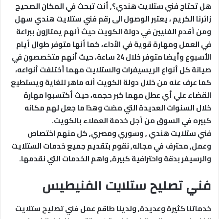
هل تحتاج فني ستلايت هندي؟, أنت تبحث في المكان الصحيح
زائرنا الكريم ، يعتبر الوصول الى رقم فني ستلايت هندي سهل
ومن أقدم الفنيين في دولة الكويت حيث أنهم يمتازون ببراعة
في العمل ومهارة قوية في الأداء، كما أنها متوفر طوال أيام
الأسبوع وأيضا متوفر خلال 24 ساعة، حيث أنهم متخصصون في
صيانة كل أنواع الريسيفرات والستلايت مهما أختلفت أنواعه،
كما عرف عنه من خلال دولة الكويت أنه ماهر للغاية ويستطيع
القضاء علي أي عطل مهما كبر حجمه، حيث أكتسبوا مهارة
خلال السنوات العديدة التي مضت وهذا ما جعل لهم مكانه
كبيره في السوق من أجل خدمة العملاء بالكويت.
فني ستلايت هندي , وسوري ومصري, كل منهم اختصاص
وعمل, محترف في مجاله, نقوم بتقديم جميع خدمات الستلايت
والرسيفر بدقة واحترافية كبيرة, واهم الخدمات التي نقدمها.
فني تصليح ستلايت الفنيطيس
خدماتنا كثيرة وعديدة, ولدينا طاقم عمل فني تصليح ستلايت