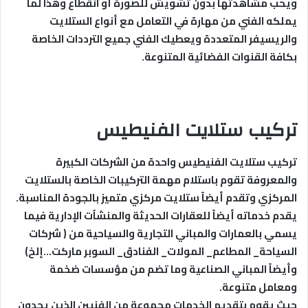
ويحب مشاهدتها بدون تشويش للصورة أو انقطاع وهذا لما
يملكه الفني من مهارة في التعامل مع أنواع الستلايت
والريسيفر المتعددة ويعطيك الفني جميع الترددات الخاصة
بكافة القنوات الفضائية المتنوعة.
تركيب ستلايت الفنيطيس
تركيب ستلايت الفنيطيس واحدة من الشركات الكبيرة
والمعروفة تقوم باستلام مهمة التركيبات الخاصة بالستلايت
المركزي وتقدم أيضاً ستلايت مركزي متميز بالجودة المناسبة.
يقدم خدماته أيضاً للعقارات الحديثة والمنشآت الإدارية فيما
يسمي بالعمارات والمباني التجارية والسياحية من ( شركات
السياحة_ المطاعم_ المولات_ الفنادق_ السوبر ماركت…إلخ)
وأيضاً المباني الصناعية وما تضم من مؤسسات ضخمة
ومعامل متنوعة.
حيث يقوم بتقديم الخدمات مجموعة من الفنيين الذين يجدون