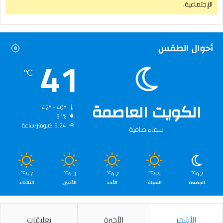
الإجتماعية.
أحوال الطقس
41
℃
الكويت العاصمة
42º - 40º
31%
5.24 كيلومتر/ساعة
سماء صافية
47
43
42
44
42
℃
℃
℃
℃
℃
الجمعة
السبت
الأحد
الأثنين
الثلاثاء
الأشهر
الأخيرة
تعليقات