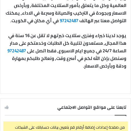
العالمية وكل ما يتعلق بأمور الستلايت المختلفة, وبأرخص
الاسعار وبجودة في التركيب والصيانة وسرعة في الاداء, يمكنك
التواصل معنا عبر الهاتف
97242487
في أي مكان في الكويت.
يوجد لدينا خبراء وفنيي ستلايت خبرتهم لا تقل عن 16 سنة في
هذا المجال, مستعدون لتلبية كل الطلبات وخدمتكم على مدار
الساعة 24/7 في جميع ايام الاسبوع, فقط اتصل على
97242487
وسنصل بإذن الله لكم في أسرع وقت, ونعالج طلبكم بمهارة
ودقة وبأرخص الاسعار.
تابعنا على مواقع التواصل الاجتماعي
من صفحة إعدادات إضافة أرقام قم بتعيين بيانات حساباتك على الشبكات