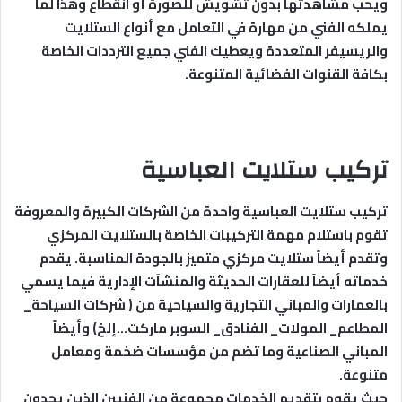
ويحب مشاهدتها بدون تشويش للصورة أو انقطاع وهذا لما
يملكه الفني من مهارة في التعامل مع أنواع الستلايت
والريسيفر المتعددة ويعطيك الفني جميع الترددات الخاصة
بكافة القنوات الفضائية المتنوعة.
تركيب ستلايت العباسية
تركيب ستلايت العباسية واحدة من الشركات الكبيرة والمعروفة
تقوم باستلام مهمة التركيبات الخاصة بالستلايت المركزي
وتقدم أيضاً ستلايت مركزي متميز بالجودة المناسبة.
يقدم
خدماته أيضاً للعقارات الحديثة والمنشآت الإدارية فيما يسمي
بالعمارات والمباني التجارية والسياحية من ( شركات السياحة_
المطاعم_ المولات_ الفنادق_ السوبر ماركت…إلخ) وأيضاً
المباني الصناعية وما تضم من مؤسسات ضخمة ومعامل
متنوعة.
حيث يقوم بتقديم الخدمات مجموعة من الفنيين الذين يجدون