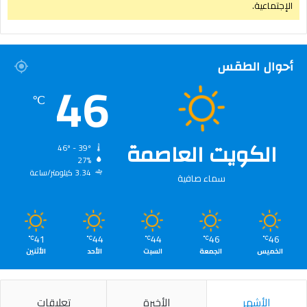
الإجتماعية.
أحوال الطقس
46
℃
الكويت العاصمة
46º - 39º
27%
3.34 كيلومتر/ساعة
سماء صافية
41
44
44
46
46
℃
℃
℃
℃
℃
الخميس
الجمعة
السبت
الأحد
الأثنين
الأشهر
الأخيرة
تعليقات