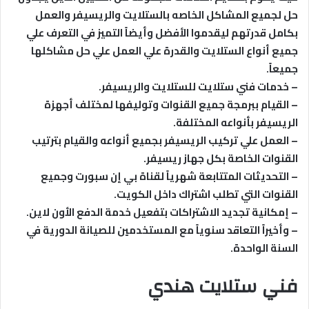
حل لجميع المشاكل الخاصه بالستلايت والريسيفر والعمل
بكامل قدرتهم ليقدموا الأفضل وأيضاً التميز في التعرف علي
جميع أنواع الستلايت والقدرة علي العمل علي حل مشاكلها
جميعاً.
– خدمات فني ستلايت للستلايت والريسيفر.
– القيام ببرمجة جميع القنوات وتوليفها لمختلف أجهزة
الريسيفر بأنواعه المختلفة.
– العمل علي تركيب الريسيفر بجميع أنواعه والقيام بترتيب
القنوات الخاصة بكل جهاز ريسيفر.
– التحديثات المتتابعة شهرياً لقناة بي إن سبورت وجميع
القنوات التي تطلب اشتراك داخل الكويت.
– إمكانية تجديد الاشتراكات بتفعيل خدمة الدفع الأون لاين.
– وأخيراً التعاقد سنوياً مع المستخدمين للصيانة الدورية في
السنة الواحدة.
فني ستلايت هندي