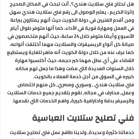
هل تحتاج فني ستلايت هندي؟, أنت تبحث في المكان الصحيح
زائرنا الكريم ، يعتبر الوصول الى رقم فني ستلايت هندي سهل
ومن أقدم الفنيين في دولة الكويت حيث أنهم يمتازون ببراعة
في العمل ومهارة قوية في الأداء، كما أنها متوفر طوال أيام
الأسبوع وأيضا متوفر خلال 24 ساعة، حيث أنهم متخصصون في
صيانة كل أنواع الريسيفرات والستلايت مهما أختلفت أنواعه،
كما عرف عنه من خلال دولة الكويت أنه ماهر للغاية ويستطيع
القضاء علي أي عطل مهما كبر حجمه، حيث أكتسبوا مهارة
خلال السنوات العديدة التي مضت وهذا ما جعل لهم مكانه
كبيره في السوق من أجل خدمة العملاء بالكويت.
فني ستلايت هندي , وسوري ومصري, كل منهم اختصاص
وعمل, محترف في مجاله, نقوم بتقديم جميع خدمات الستلايت
والرسيفر بدقة واحترافية كبيرة, واهم الخدمات التي نقدمها.
فني تصليح ستلايت العباسية
خدماتنا كثيرة وعديدة, ولدينا طاقم عمل فني تصليح ستلايت