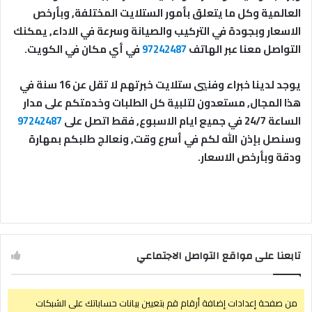
العالمية وكل ما يتعلق بأمور الستلايت المختلفة, وبأرخص
الاسعار وبجودة في التركيب والصيانة وسرعة في الاداء, يمكنك
التواصل معنا عبر الهاتف
97242487
في أي مكان في الكويت.
يوجد لدينا خبراء وفنيي ستلايت خبرتهم لا تقل عن 16 سنة في
هذا المجال, مستعدون لتلبية كل الطلبات وخدمتكم على مدار
الساعة 24/7 في جميع ايام الاسبوع, فقط اتصل على
97242487
وسنصل بإذن الله لكم في أسرع وقت, ونعالج طلبكم بمهارة
ودقة وبأرخص الاسعار.
تابعنا على مواقع التواصل الاجتماعي
من صفحة إعدادات إضافة أرقام قم بتعيين بيانات حساباتك على الشبكات