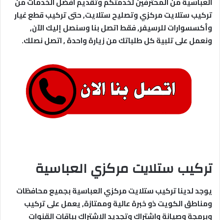
العباسية من المحترفين لخدمتكم وتقديم افضل الخدمات من
تركيب ستلايت مركزي وتصليح ستلايت, حتى تركيب قطع غيار
وأكسسوارات للرسيفر, فقط اتصل بنا وسنصل إليك الآن,
ونعمل على تلبية كل طلباتك من زيارة واحدة , اتصل نصلك.
تركيب ستلايت مركزي العباسية
يوجد لدينا تركيب ستلايت مركزي العباسية بجميع محافظات
ومناطق الكويت ذو خبرة عالية وممتازة, يعمل على تركيب
وبرمجة وصيانة واشتراك وتجديد الاشتراك بباقات القنوات