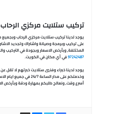
تركيب ستلايت مركزي الرحاب
يوجد لدينا تركيب ستلايت مركزي الرحاب وبجميع 
على تركيب وبرمجة وصيانة واشتراك وتجديد الاشترا
المختلفة, وبأرخص الاسعار وبجودة في التركيب والص
97242487
في أي مكان في الكويت.
وخدمتكم على مدار الساعة 24/7 في جميع ايام الاسبوع, فقط اتصل على
أسرع وقت, ونعالج طلبكم بمهارة ودقة وبأرخص الا
فيسبوك
تويتر
ماسنجر
مشاركة عبر البريد