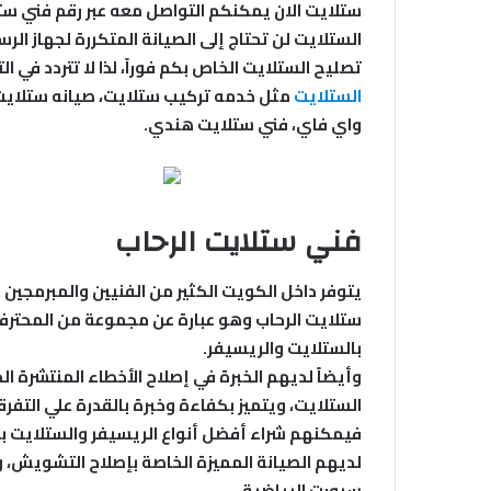
ستلايت الان يمكنكم التواصل معه عبر رقم فني ستلا
الستلايت لن تحتاج إلى الصيانة المتكررة لجهاز ال
تصليح الستلايت الخاص بكم فوراً، لذا لا تتردد في
الستلايت
مثل خدمه تركيب ستلايت، صيانه ستلايت،
واي فاي، فني ستلايت هندي.
فني ستلايت الرحاب
يتوفر داخل الكويت الكثير من الفنيين والمبرمجين 
ستلايت الرحاب وهو عبارة عن مجموعة من المحترفين
بالستلايت والريسيفر.
وأيضاً لديهم الخبرة في إصلاح الأخطاء المنتشرة 
الستلايت، ويتميز بكفاءة وخبرة بالقدرة علي التفرق
فيمكنهم شراء أفضل أنواع الريسيفر والستلايت 
لديهم الصيانة المميزة الخاصة بإصلاح التشويش، و
سبورت الرياضية.