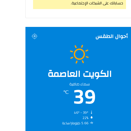
حساباتك على الشبكات الإجتماعية.
أحوال الطقس
الكويت العاصمة
39
سماء صافية
℃
46º - 39º
22%
5.66 كيلومتر/ساعة