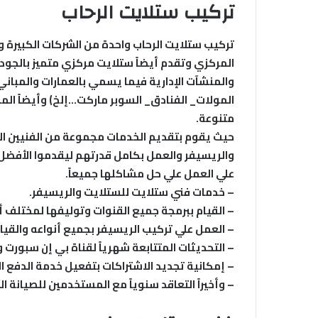
تركيب ستلايت الرحاب
تركيب ستلايت الرحاب واحدة من الشركات الكبيرة و
المركزي وتقدم أيضاً ستلايت مركزي متميز بالجود
والمنشآت الإدارية فيما يسمي بالعمارات والمباني
المولات_ الفنادق_ السوبر ماركت…إلخ) وأيضاً ا
متنوعة.
حيث يقوم بتقديم الخدمات مجموعة من الفنيين ال
والريسيفر والعمل بكامل قدرتهم ليقدموا الأفضل و
علي العمل علي حل مشاكلها جميعاً.
– خدمات فني ستلايت للستلايت والريسيفر.
– القيام ببرمجة جميع القنوات وتوليفها لمختلف أج
– العمل علي تركيب الريسيفر بجميع أنواعه والقيام
– التحديثات المتتابعة شهرياً لقناة بي إن سبورت 
– إمكانية تجديد الاشتراكات بتفعيل خدمة الدفع ال
– وأخيراً التعاقد سنوياً مع المستخدمين للصيانة ا