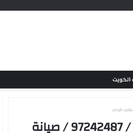
 الكويت
فني ستلايت الرحاب / 97242487 / صيانة