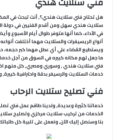
فني ستلايت هندي
هل تحتاج فني ستلايت هندي؟, أنت تبحث في المكان ا
ستلايت هندي سهل ومن أقدم الفنيين في دولة الك
أنواع الريسيفرات والستلايت مهما أختلفت أنواعه،
ويستطيع القضاء علي أي عطل مهما كبر حجمه، حيث
ما جعل لهم مكانه كبيره في السوق من أجل خدمة 
فني ستلايت هندي , وسوري ومصري, كل منهم اخت
خدمات الستلايت والرسيفر بدقة واحترافية كبيرة, و
فني تصليح ستلايت الرحاب
خدماتنا كثيرة وعديدة, ولدينا طاقم عمل فني تصل
الخدمات من تركيب ستلايت مركزي وتصليح ستلايت
بنا وسنصل إليك الآن, ونعمل على تلبية كل طلباتك