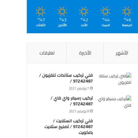
47
43
42
44
46
℃
℃
℃
℃
℃
الجمعة
السبت
الأحد
الأثنين
الثلاثاء
الأشهر
الأخيرة
تعليقات
فني تركيب ستاندات تلفزيون /
97242487 /
7 نوفمبر، 2021
تركيب رسيفر واي فاي /
97242487 /
8 نوفمبر، 2021
فني تركيب الستلايت /
97242487 / تصليح ستلايت
بالكويت