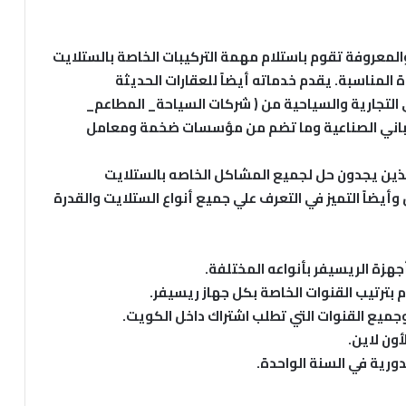
المعروفة تقوم باستلام مهمة التركيبات الخاصة بالستلايت
ة المناسبة.
يقدم خدماته أيضاً للعقارات الحديثة
 التجارية والسياحية من ( شركات السياحة_ المطاعم_
لمباني الصناعية وما تضم من مؤسسات ضخمة ومعامل
ذين يجدون حل لجميع المشاكل الخاصه بالستلايت
أيضاً التميز في التعرف علي جميع أنواع الستلايت والقدرة
هزة الريسيفر بأنواعه المختلفة.
 بترتيب القنوات الخاصة بكل جهاز ريسيفر.
وجميع القنوات التي تطلب اشتراك داخل الكويت.
أون لاين.
لدورية في السنة الواحدة.