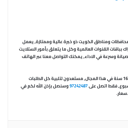
محافظات ومناطق الكويت ذو خبرة عالية وممتازة, يعمل
ك بباقات القنوات العالمية وكل ما يتعلق بأمور الستلايت
يانة وسرعة في الاداء, يمكنك التواصل معنا عبر الهاتف
يوجد لدينا خبراء وفنيي ستلايت خبرتهم لا تقل عن 16 سنة في هذا المجال, مستعدون لتلبية كل الطلبات
97242487
وسنصل بإذن الله لكم في
سعار.